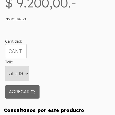
$ 9.200,00.-
No incluye IVA
Cantidad:
Talle
AGREGAR
add_shopping_cart
Consultanos por este producto