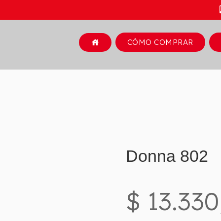
CÓMO COMPRAR
house
Donna 802
$ 13.330