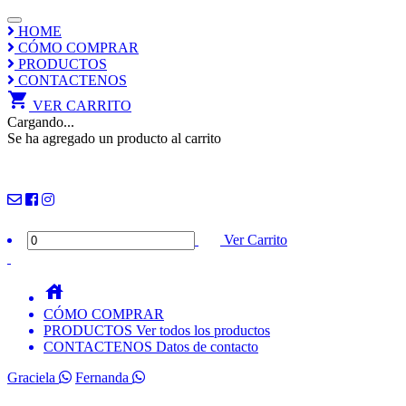
HOME
CÓMO COMPRAR
PRODUCTOS
CONTACTENOS
shopping_cart
VER CARRITO
Cargando...
Se ha agregado un producto al carrito
4952-0306 / 4952-0297
shopping_cart
Ver Carrito
house
CÓMO COMPRAR
PRODUCTOS
Ver todos los productos
CONTACTENOS
Datos de contacto
Graciela
Fernanda