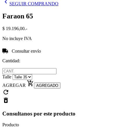
chevron_left
SEGUIR COMPRANDO
Faraon 65
$ 19.196,00.-
No incluye IVA
Consultar envío
Cantidad:
Talle
add_shopping_cart
AGREGAR
refresh
restore_from_trash
Consultanos por este producto
Producto