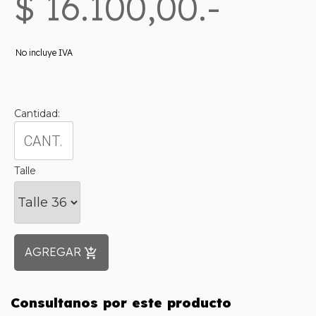
$ 16.100,00.-
No incluye IVA
Cantidad:
Talle
AGREGAR
add_shopping_cart
Consultanos por este producto