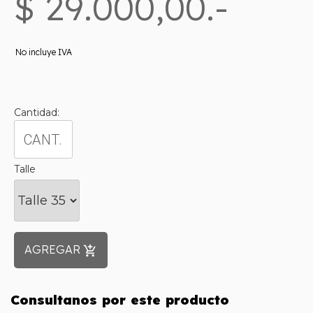
$ 29.000,00.-
No incluye IVA
Cantidad:
Talle
AGREGAR
add_shopping_cart
Consultanos por este producto