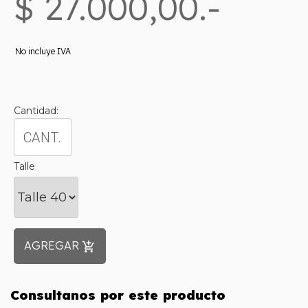
$ 27.000,00.-
No incluye IVA
Cantidad:
Talle
AGREGAR
add_shopping_cart
Consultanos por este producto